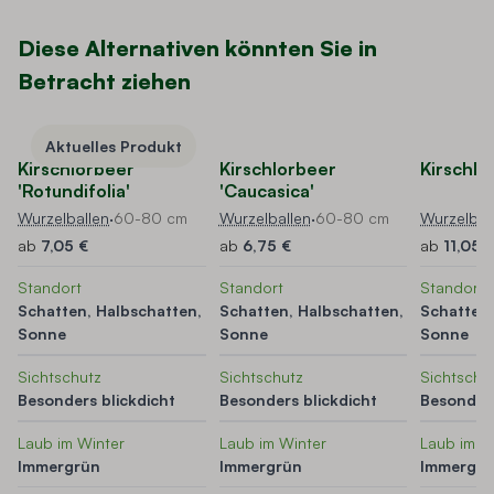
Diese Alternativen könnten Sie in
Betracht ziehen
Navigating through the elements of the carousel is possible using t
Press to skip carousel
Press to go to carousel navigation
Aktuelles Produkt
Kirschlorbeer
Kirschlorbeer
Kirschlo
'Rotundifolia'
'Caucasica'
Wurzelballen
·
60-80 cm
Wurzelballen
·
60-80 cm
Wurzelbal
ab
7,05 €
ab
6,75 €
ab
11,05 
Standort
Standort
Standort
Schatten, Halbschatten,
Schatten, Halbschatten,
Schatten,
Sonne
Sonne
Sonne
Sichtschutz
Sichtschutz
Sichtschu
Besonders blickdicht
Besonders blickdicht
Besonders
Laub im Winter
Laub im Winter
Laub im W
Immergrün
Immergrün
Immergr