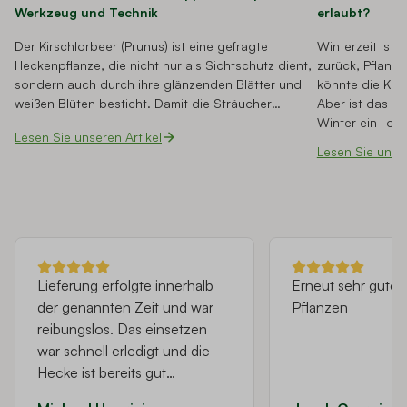
Werkzeug und Technik
erlaubt?
Der Kirschlorbeer (Prunus) ist eine gefragte
Winterzeit ist 
Heckenpflanze, die nicht nur als Sichtschutz dient,
zurück, Pflanze
sondern auch durch ihre glänzenden Blätter und
könnte die Käl
weißen Blüten besticht. Damit die Sträucher
Aber ist das ü
gesund bleiben und sich schön entwickeln, ist der
Winter ein- od
Lesen Sie unseren Artikel
richtige Rückschnitt entscheidend. In diesem
davon kaputt? 
Lesen Sie unser
Artikel erklären wir Ihnen, wann, wie und mit
welchen Werkzeugen Sie den Kirschlorbeer
schneiden sollten.
Lieferung erfolgte innerhalb
Erneut sehr gute Q
der genannten Zeit und war
Pflanzen
reibungslos. Das einsetzen
war schnell erledigt und die
Hecke ist bereits gut
angewachsen.