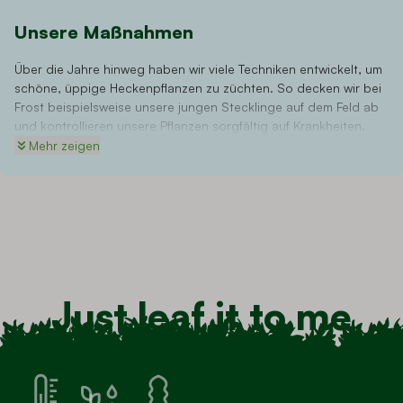
Unsere Maßnahmen
Über die Jahre hinweg haben wir viele Techniken entwickelt, um
schöne, üppige Heckenpflanzen zu züchten. So decken wir bei
Frost beispielsweise unsere jungen Stecklinge auf dem Feld ab
und kontrollieren unsere Pflanzen sorgfältig auf Krankheiten.
Sobald Ihnen die Pflanzen geliefert werden, sind sie so
Mehr zeigen
ausgewachsen, dass sie den hiesigen Wetterbedingungen sehr
gut standhalten und ein kräftiges Wurzelsystem entwickelt
haben. Um dies zu erreichen, schneiden wir unsere Pflanzen mit
Wurzelballen mindestens zweimal zurück. Durch die ständige
Weiterentwicklung des Züchtungsprozesses garantieren wir
Ihnen starke und gesunde Sträucher. Zudem sind wir Mitglied in
Fachverbänden für Züchter.
Just leaf it to me
Da wir den gesamten Anbauprozess selbst verwalten, gibt es
keine externen Lieferanten und Händler, die den Preis in die
Höhe treiben. So erhalten Sie bei uns immer das beste Preis-
Leistungs-Verhältnis.