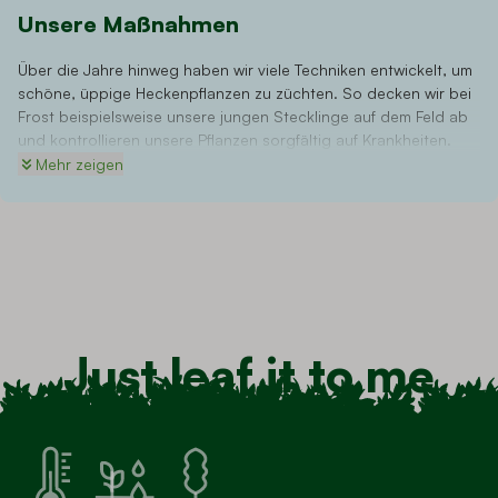
Unsere Maßnahmen
Über die Jahre hinweg haben wir viele Techniken entwickelt, um
schöne, üppige Heckenpflanzen zu züchten. So decken wir bei
Frost beispielsweise unsere jungen Stecklinge auf dem Feld ab
und kontrollieren unsere Pflanzen sorgfältig auf Krankheiten.
Sobald Ihnen die Pflanzen geliefert werden, sind sie so
Mehr zeigen
ausgewachsen, dass sie den hiesigen Wetterbedingungen sehr
gut standhalten und ein kräftiges Wurzelsystem entwickelt
haben. Um dies zu erreichen, schneiden wir unsere Pflanzen mit
Wurzelballen mindestens zweimal zurück. Durch die ständige
Weiterentwicklung des Züchtungsprozesses garantieren wir
Ihnen starke und gesunde Sträucher. Zudem sind wir Mitglied in
Fachverbänden für Züchter.
Just leaf it to me
Da wir den gesamten Anbauprozess selbst verwalten, gibt es
keine externen Lieferanten und Händler, die den Preis in die
Höhe treiben. So erhalten Sie bei uns immer das beste Preis-
Leistungs-Verhältnis.
Transport speziell für Heckenpflanzen