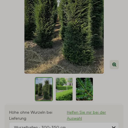
View larger image
View larger image
View larger image
Höhe ohne Wurzeln bei
Helfen Sie mir bei der
Lieferung
Auswahl
Wurzelballen
·
300-350 cm