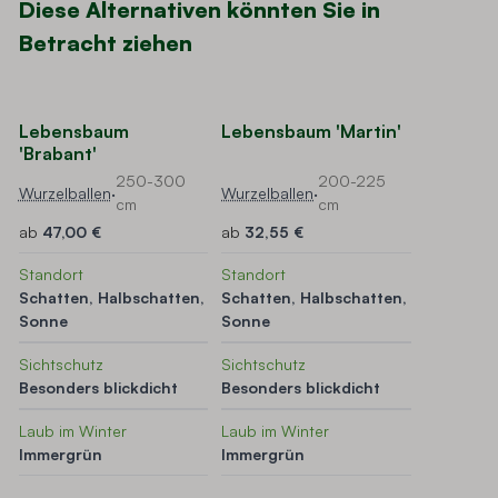
Diese Alternativen könnten Sie in
Betracht ziehen
Navigating through the elements of the carousel is possible using t
Press to skip carousel
Press to go to carousel navigation
Lebensbaum
Lebensbaum 'Martin'
'Brabant'
250-300
200-225
Wurzelballen
·
Wurzelballen
·
cm
cm
ab
47,00 €
ab
32,55 €
Standort
Standort
,
Schatten, Halbschatten,
Schatten, Halbschatten,
Sonne
Sonne
Sichtschutz
Sichtschutz
Besonders blickdicht
Besonders blickdicht
Laub im Winter
Laub im Winter
Immergrün
Immergrün