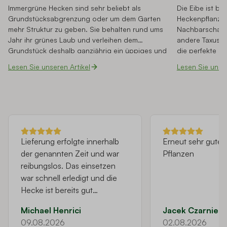
Immergrüne Hecken sind sehr beliebt als
Die Eibe ist be
Grundstücksabgrenzung oder um dem Garten
Heckenpflanzen
mehr Struktur zu geben. Sie behalten rund ums
Nachbarschaft.
Jahr ihr grünes Laub und verleihen dem
andere Taxushe
Grundstück deshalb ganzjährig ein üppiges und
die perfekte Ba
besonders gepflegtes Aussehen. Damit das so
Garten, denn s
Lesen Sie unseren Artikel
Lesen Sie unser
bleibt, sollten Sie die Sträucher der immergrünen
jedoch nicht, 
Hecke regelmäßig schneiden zu zwei Zeitpunkten
aussieht. Einig
im Jahr. Immergrüne Sträucher sind in der Regel
aber nicht alle.
robust und unkompliziert. Dennoch können Sie
welche Eibe im
einige Tipps befolgen und so das Beste aus Ihrer
ohne Beeren d
immergrünen Hecke herausholen und sie gesund
erhalten.
Lieferung erfolgte innerhalb
Erneut sehr gute Q
der genannten Zeit und war
Pflanzen
reibungslos. Das einsetzen
war schnell erledigt und die
Hecke ist bereits gut
angewachsen.
Michael Henrici
Jacek Czarnieck
09.08.2026
02.08.2026