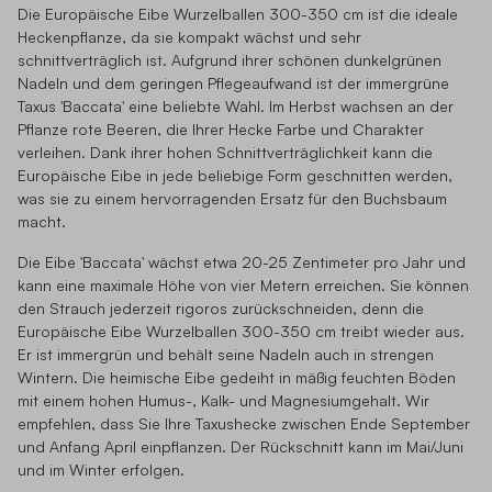
Die Europäische Eibe Wurzelballen 300-350 cm ist die ideale
Heckenpflanze, da sie kompakt wächst und sehr
schnittverträglich ist. Aufgrund ihrer schönen dunkelgrünen
Nadeln und dem geringen Pflegeaufwand ist der immergrüne
Taxus 'Baccata' eine beliebte Wahl. Im Herbst wachsen an der
Pflanze rote Beeren, die Ihrer Hecke Farbe und Charakter
verleihen. Dank ihrer hohen Schnittverträglichkeit kann die
Europäische Eibe in jede beliebige Form geschnitten werden,
was sie zu einem hervorragenden Ersatz für den Buchsbaum
macht.
Die Eibe 'Baccata' wächst etwa 20-25 Zentimeter pro Jahr und
kann eine maximale Höhe von vier Metern erreichen. Sie können
den Strauch jederzeit rigoros zurückschneiden, denn die
Europäische Eibe Wurzelballen 300-350 cm treibt wieder aus.
Er ist immergrün und behält seine Nadeln auch in strengen
Wintern. Die heimische Eibe gedeiht in mäßig feuchten Böden
mit einem hohen Humus-, Kalk- und Magnesiumgehalt. Wir
empfehlen, dass Sie Ihre Taxushecke zwischen Ende September
und Anfang April einpflanzen. Der Rückschnitt kann im Mai/Juni
und im Winter erfolgen.